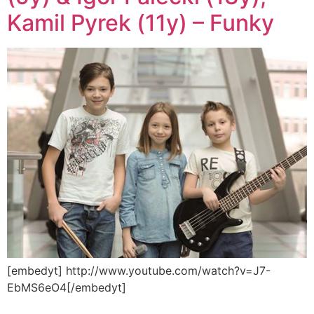
Kamil Pyrek (11y) – Funky
[embedyt] http://www.youtube.com/watch?v=J7-
EbMS6eO4[/embedyt]