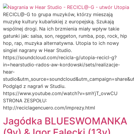
RECICL@-G to grupa muzyków, którzy mieszają
muzykę kultury kubańskiej z europejską. Szukają
wspólnej drogi. Na ich brzmienia miały wpływ takie
gatunki jak: salsa, son, reggeton, rumba, pop, rock, hip
hop, rap, muzyka alternatywna. Utopia to ich nowy
singiel nagrany w Hear Studio.
https://soundcloud.com/recicla-g/utopia-recicl-g?
in=hearstudio-rados-aw-kordowski/sets/realizacje-
hear-
studio&utm_source=soundcloud&utm_campaign=share&
Podgląd z nagrań w Studiu.
https://www.youtube.com/watch?v=smYjT_ovwCU
STRONA ZESPOŁU:
http://reciclagencuero.com/imprezy.html
Jagódka BLUESWOMANKA
(9y) & Igor Falecki (13y),