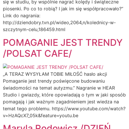
się w studiu, by wspólnie nagrać kolędy i świąteczne
piosenki. Po co to robią? I jak im się współpracowało?”
Link do nagrania:
http://dziendobry.tvn.pl/wideo,2064,n/kolednicy-w-
szczytnym-celu,186459.html
POMAGANIE JEST TRENDY
/POLSAT CAFE/
„A TERAZ WYSYŁAM TOBIE MIŁOŚĆ hasło akcji
Pomaganie jest trendy poświęcone budowaniu
świadomości na temat autyzmu.” Nagranie w HEAR
Studio i gwiazdy, które opowiadają o tym w jaki sposób
pomagają i jak ważnym zagadnieniem jest wiedza na
temat tego problemu. https://www.youtube.com/watch?
v=HzAQcX7_05k&feature=youtu.be
Maryla Rodowicz /DZIEŃ